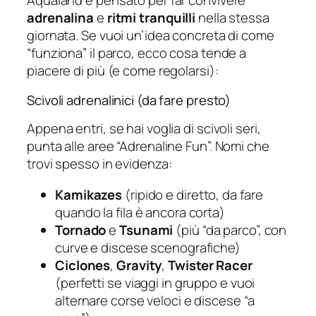
Aqualand è pensato per far convivere
adrenalina
e
ritmi tranquilli
nella stessa
giornata. Se vuoi un’idea concreta di come
“funziona” il parco, ecco cosa tende a
piacere di più (e come regolarsi):
Scivoli adrenalinici (da fare presto)
Appena entri, se hai voglia di scivoli seri,
punta alle aree “Adrenaline Fun”. Nomi che
trovi spesso in evidenza:
Kamikazes
(ripido e diretto, da fare
quando la fila è ancora corta)
Tornado
e
Tsunami
(più “da parco”, con
curve e discese scenografiche)
Ciclones
,
Gravity
,
Twister Racer
(perfetti se viaggi in gruppo e vuoi
alternare corse veloci e discese “a