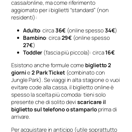
cassa/online, ma come riferimento
aggiornato per i biglietti “standard” (non
residenti):
Adulto
: circa
36€
(online spesso
34€
)
Bambino
: circa
29€
(online spesso
27€
)
Toddler
(fascia più piccola): circa
16€
Esistono anche formule come
biglietto 2
giorni
e
2 Park Ticket
(combinato con
Jungle Park). Se viaggi in alta stagione o vuoi
evitare code alla cassa, il biglietto online è
spesso la scelta più comoda: tieni solo
presente che di solito devi
scaricare il
biglietto sul telefono o stamparlo
prima di
arrivare.
Per acquistare in anticipo (utile soprattutto