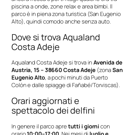
piscina a onde, zone relax e area bimbi. Il
parco è in piena zona turistica (San Eugenio
Alto), quindi comodo anche senza auto.
Dove si trova Aqualand
Costa Adeje
Aqualand Costa Adeje si trova in
Avenida de
Austria, 15 – 38660 Costa Adeje
(zona
San
Eugenio Alto
, a pochi minuti da Puerto
Colón e dalle spiagge di Fañabé/Torviscas).
Orari aggiornati e
spettacolo dei delfini
In genere il parco apre
tutti i giorni
con
orario
10:00–17:00
. Nei mesi di
luglio e