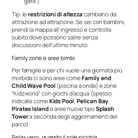
gara”)
Tip: le
restrizioni di altezza
cambiano da
attrazione ad attrazione. Se sei con bambini,
prendi la mappa all’ingresso e controlla
subito dove possono salire senza
discussioni dell’ultimo minuto.
Family zone e aree bimbi
Per famiglie e per chi vuole una giornata più
morbida ci sono aree come
Family and
Child Wave Pool
(piscina a onde) e zone
“Kidzworld” con giochi d’acqua (spesso
indicate come
Kids Pool
,
Pelican Bay
,
Pirates Island
e aree nuove tipo
Splash
Tower
a seconda degli aggiornamenti del
parco).
Relax vero: quando il sole picchia