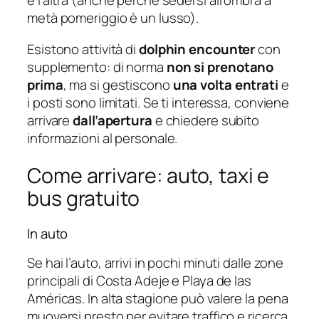
e l’altra (anche perché sedersi all’ombra a
metà pomeriggio è un lusso).
Esistono attività di
dolphin encounter
con
supplemento: di norma
non si prenotano
prima
, ma si gestiscono
una volta entrati
e
i posti sono limitati. Se ti interessa, conviene
arrivare
dall’apertura
e chiedere subito
informazioni al personale.
Come arrivare: auto, taxi e
bus gratuito
In auto
Se hai l’auto, arrivi in pochi minuti dalle zone
principali di Costa Adeje e Playa de las
Américas. In alta stagione può valere la pena
muoversi presto per evitare traffico e ricerca