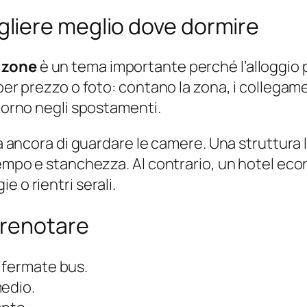
liere meglio dove dormire
i zone
è un tema importante perché l’alloggio
per prezzo o foto: contano la zona, i collegamen
giorno negli spostamenti.
rima ancora di guardare le camere. Una struttu
 tempo e stanchezza. Al contrario, un hotel e
 o rientri serali.
prenotare
 fermate bus.
medio.