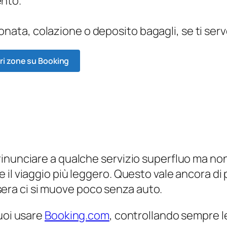
ento.
onata, colazione o deposito bagagli, se ti ser
ri zone su Booking
inunciare a qualche servizio superfluo ma non 
l viaggio più leggero. Questo vale ancora di pi
a sera ci si muove poco senza auto.
puoi usare
Booking.com
, controllando sempre l