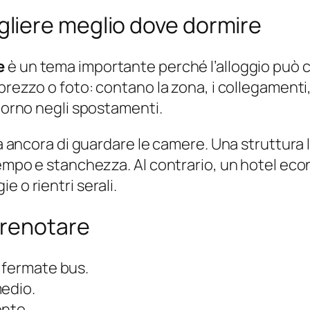
liere meglio dove dormire
e
è un tema importante perché l’alloggio può 
prezzo o foto: contano la zona, i collegamenti, 
giorno negli spostamenti.
rima ancora di guardare le camere. Una struttu
 tempo e stanchezza. Al contrario, un hotel e
 o rientri serali.
prenotare
 fermate bus.
medio.
ento.