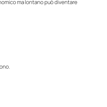
conomico ma lontano può diventare
vono.