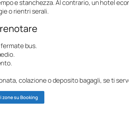
 tempo e stanchezza. Al contrario, un hotel e
 o rientri serali.
prenotare
 fermate bus.
medio.
ento.
onata, colazione o deposito bagagli, se ti ser
ri zone su Booking