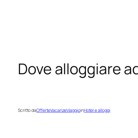
Dove alloggiare a
Scritto da
OfferteVacanzeViaggio
in
Hotel e alloggi