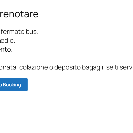
prenotare
 fermate bus.
medio.
ento.
onata, colazione o deposito bagagli, se ti ser
su Booking