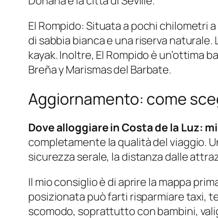
Doñana e la città di Seville.
El Rompido: Situata a pochi chilometri a
di sabbia bianca e una riserva naturale. La 
kayak. Inoltre, El Rompido è un’ottima ba
Breña y Marismas del Barbate.
Aggiornamento: come sceg
Dove alloggiare in Costa de la Luz: mig
completamente la qualità del viaggio. Un
sicurezza serale, la distanza dalle attra
Il mio consiglio è di aprire la mappa p
posizionata può farti risparmiare taxi,
scomodo, soprattutto con bambini, valigie