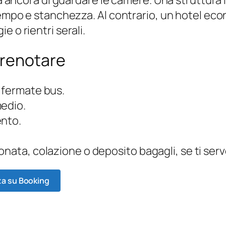
 tempo e stanchezza. Al contrario, un hotel e
 o rientri serali.
prenotare
 fermate bus.
medio.
ento.
onata, colazione o deposito bagagli, se ti ser
za su Booking