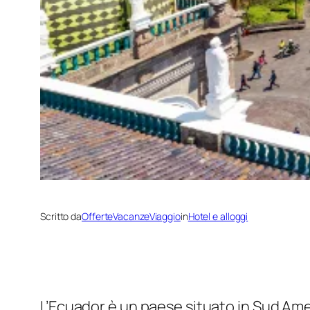
Scritto da
OfferteVacanzeViaggio
in
Hotel e alloggi
L’Ecuador è un paese situato in Sud Ame