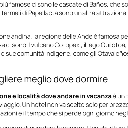
 più famose ci sono le cascate di Baños, che so
ti termali di Papallacta sono un’altra attrazio
one andina, la regione delle Ande è famosa per 
ose ci sono il vulcano Cotopaxi, il lago Quilotoa,
e sue comunità indigene, come gli Otavaleños,
liere meglio dove dormire
zone e località dove andare in vacanza
è un 
aggio. Un hotel non va scelto solo per prezzo 
trazioni e il tempo che si perde ogni giorno neg
rima ancora di guardare le camere. Una struttu