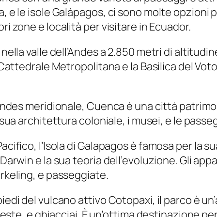
a, e le isole Galápagos, ci sono molte opzioni 
ri zone e località per visitare in Ecuador.
 nella valle dell’Andes a 2.850 metri di altitudi
a Cattedrale Metropolitana e la Basilica del Vot
ll’Andes meridionale, Cuenca è una città patri
a sua architettura coloniale, i musei, e le pas
acifico, l’Isola di Galapagos è famosa per la s
 Darwin e la sua teoria dell’evoluzione. Gli ap
orkeling, e passeggiate.
iedi del vulcano attivo Cotopaxi, il parco è un
oreste, e ghiacciai. È un’ottima destinazione pe