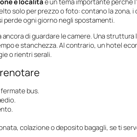
zone e località
è un tema importante perché l
celto solo per prezzo o foto: contano la zona, i 
 si perde ogni giorno negli spostamenti.
rima ancora di guardare le camere. Una struttu
 tempo e stanchezza. Al contrario, un hotel e
 o rientri serali.
prenotare
 fermate bus.
medio.
ento.
onata, colazione o deposito bagagli, se ti ser