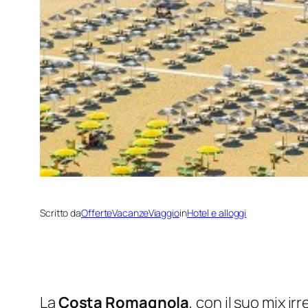
Scritto da
OfferteVacanzeViaggio
in
Hotel e alloggi
La
Costa Romagnola
, con il suo mix irr