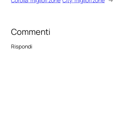
Corolla: migliori zone
City: migliori zone
→
Commenti
Rispondi