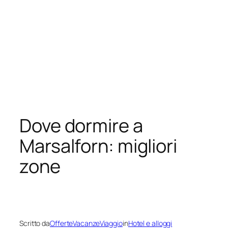
Dove dormire a
Marsalforn: migliori
zone
Scritto da
OfferteVacanzeViaggio
in
Hotel e alloggi