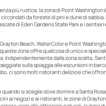
enza più rustica, la zona di Point Washington 
circondati da foreste di pini e dune di sabbia
scate di Eden Gardens State Park e i sentieri e
, Grayton Beach, WaterColor e Point Washingt
ueste zone offre qualcosa di unico e speciale
ona. Indipendentemente dalla zona scelta, Sant
sseggiate sulla spiaggia alle escursioni in barca, 
ibo, ci sono molti ristoranti deliziosi che offron
 quando si sceglie dove dormire a Santa Rosa B
vicini ai negozi e ai ristoranti, le zone di Gr
a essere vicini alle attrazioni naturali, la zon