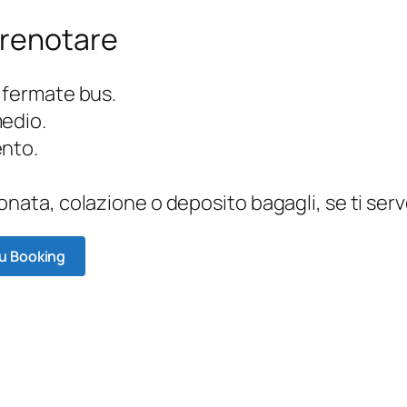
prenotare
 fermate bus.
medio.
ento.
onata, colazione o deposito bagagli, se ti ser
su Booking