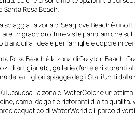
fida, poiché ci sono molte opzioni tra cui sce
 a Santa Rosa Beach.
alla spiaggia, la zona di Seagrove Beach è un’o
re, in grado di offrire viste panoramiche sull
anquilla, ideale per famiglie e coppie in cerc
nta Rosa Beach è la zona di Grayton Beach. G
i di artigianato, gallerie d’arte e ristoranti 
delle migliori spiagge degli Stati Uniti dalla r
ù lussuosa, la zona di WaterColor è un’ottima 
scine, campi da golf e ristoranti di alta quali
 parco acquatico di WaterWorld e il parco divert