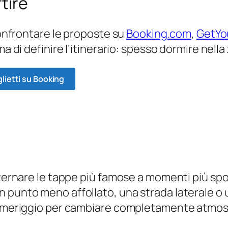
tire
 confrontare le proposte su
Booking.com
,
GetYo
ma di definire l’itinerario: spesso dormire nell
glietti su Booking
lternare le tappe più famose a momenti più spo
 punto meno affollato, una strada laterale o u
 pomeriggio per cambiare completamente atmos