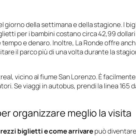
l giorno della settimana e della stagione. I bigl
glietti per i bambini costano circa 42,99 dollar
iare tempo e denaro. Inoltre, La Ronde offre a
tare il parco più di una volta durante la stagio
real, vicino al fiume San Lorenzo. È facilmente
ori. Se viaggi in autobus, prendi la linea 165 d
r organizzare meglio la visita
ezzi biglietti e come arrivare
può diventare 