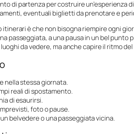
 di partenza per costruire un’esperienza di v
menti, eventuali biglietti da prenotare e perio
inerari è che non bisogna riempire ogni giorna
na passeggiata, a una pausa in un bel punto 
” luoghi da vedere, ma anche capire il ritmo del
io
e nella stessa giornata.
empi reali di spostamento.
ia di esaurirsi.
imprevisti, foto o pause.
, un belvedere o una passeggiata vicina.