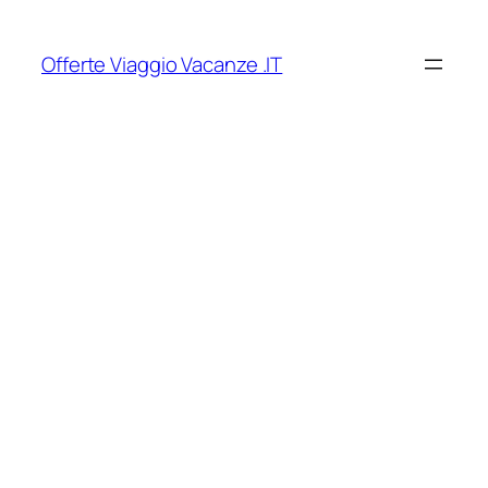
Vai
al
Offerte Viaggio Vacanze .IT
contenuto