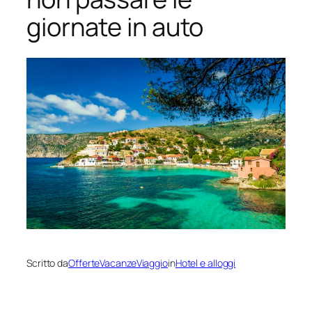
giornate in auto
Scritto da
OfferteVacanzeViaggio
in
Hotel e alloggi