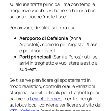
su alcune tratte principali, ma con tempi e
frequenze variabili: va bene se hai una base
urbana e poche “mete fisse”.
Per arrivare, di solito si entra da:
Aeroporto di Cefalonia
(zona
Argostoli): comodo per Argostoli/Lassi
e per il sud-ovest.
Porti principali
(Sami e Poros): utili se
arrivi in traghetto e vuoi stare a est o a
sud-est.
Se ti serve pianificare gli spostamenti in
modo realistico, controlla orari e variazioni
stagionali sui siti ufficiali: per i traghetti puoi
partire da
Levante Ferries
, mentre per gli
autobus locali conviene verificare sul sito del
KTEL Kefalonia
(orari e fermate possono