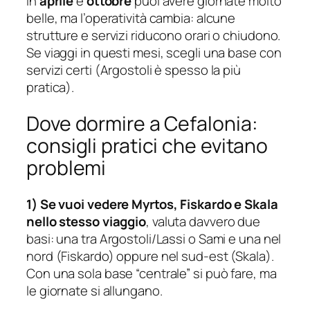
In
aprile
e
ottobre
puoi avere giornate molto
belle, ma l’operatività cambia: alcune
strutture e servizi riducono orari o chiudono.
Se viaggi in questi mesi, scegli una base con
servizi certi (Argostoli è spesso la più
pratica).
Dove dormire a Cefalonia:
consigli pratici che evitano
problemi
1) Se vuoi vedere Myrtos, Fiskardo e Skala
nello stesso viaggio
, valuta davvero due
basi: una tra Argostoli/Lassi o Sami e una nel
nord (Fiskardo) oppure nel sud-est (Skala).
Con una sola base “centrale” si può fare, ma
le giornate si allungano.