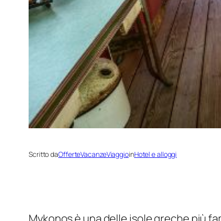
Scritto da
OfferteVacanzeViaggio
in
Hotel e alloggi
Mykonos è una delle isole greche più fam