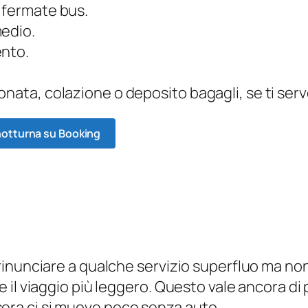
 fermate bus.
medio.
ento.
onata, colazione o deposito bagagli, se ti ser
 notturna su Booking
inunciare a qualche servizio superfluo ma non 
l viaggio più leggero. Questo vale ancora di pi
a sera ci si muove poco senza auto.