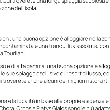
la. Qui troverete una lunga spiaggia sabbiosa e 
zone dell’isola.
rsioni, una buona opzione è alloggiare nella zo
contaminata e una tranquillità assoluta, con la
a Tourliani.
sso e di alta gamma, una buona opzione è allogg
le sue spiagge esclusive e i resort di lusso, e
 troverete anche alcuni dei migliori ristoranti d
na e la località in base alle proprie esigenze e 
 Chora, Ornos e Platys Gialos sono le più adat