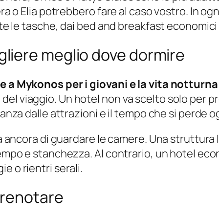
era o Elia potrebbero fare al caso vostro. In o
tte le tasche, dai bed and breakfast economici a
liere meglio dove dormire
re a Mykonos per i giovani e la vita notturna
l viaggio. Un hotel non va scelto solo per pr
tanza dalle attrazioni e il tempo che si perde 
rima ancora di guardare le camere. Una struttu
 tempo e stanchezza. Al contrario, un hotel e
 o rientri serali.
prenotare