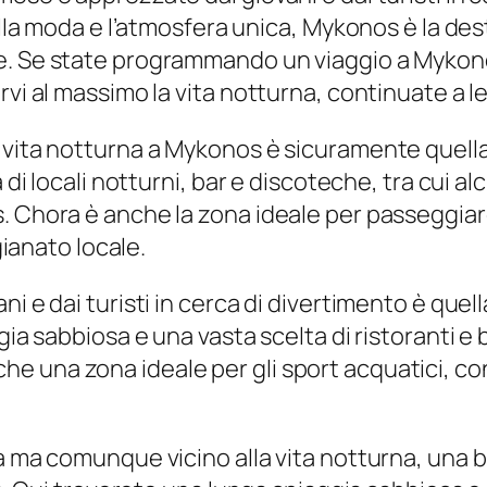
 alla moda e l’atmosfera unica, Mykonos è la des
. Se state programmando un viaggio a Mykonos
rvi al massimo la vita notturna, continuate a l
 vita notturna a Mykonos è sicuramente quella 
 di locali notturni, bar e discoteche, tra cui al
. Chora è anche la zona ideale per passeggiare
gianato locale.
i e dai turisti in cerca di divertimento è quel
ia sabbiosa e una vasta scelta di ristoranti e ba
 una zona ideale per gli sport acquatici, con 
a ma comunque vicino alla vita notturna, una b