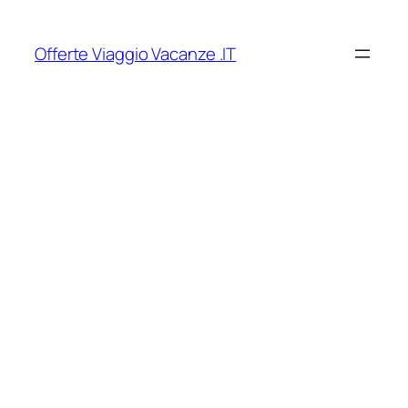
Vai
al
Offerte Viaggio Vacanze .IT
contenuto