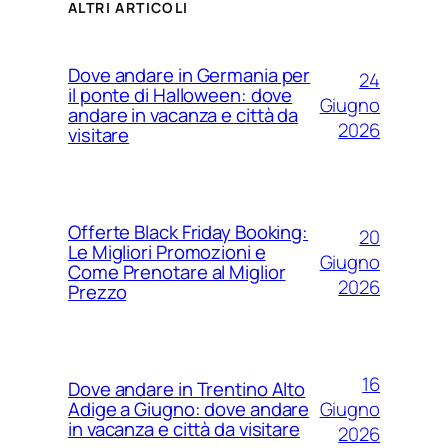
ALTRI ARTICOLI
Dove andare in Germania per
24
il ponte di Halloween: dove
Giugno
andare in vacanza e città da
2026
visitare
Offerte Black Friday Booking:
20
Le Migliori Promozioni e
Giugno
Come Prenotare al Miglior
2026
Prezzo
16
Dove andare in Trentino Alto
Giugno
Adige a Giugno: dove andare
in vacanza e città da visitare
2026