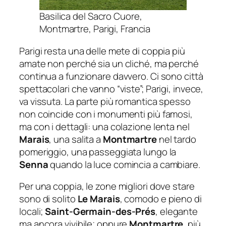
Basilica del Sacro Cuore,
Montmartre, Parigi, Francia
Parigi resta una delle mete di coppia più
amate non perché sia un cliché, ma perché
continua a funzionare davvero. Ci sono città
spettacolari che vanno “viste”; Parigi, invece,
va vissuta. La parte più romantica spesso
non coincide con i monumenti più famosi,
ma con i dettagli: una colazione lenta nel
Marais
, una salita a
Montmartre
nel tardo
pomeriggio, una passeggiata lungo la
Senna
quando la luce comincia a cambiare.
Per una coppia, le zone migliori dove stare
sono di solito
Le Marais
, comodo e pieno di
locali;
Saint-Germain-des-Prés
, elegante
ma ancora vivibile; oppure
Montmartre
, più