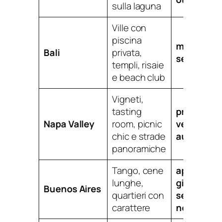
sulla laguna
Ville con
piscina
maggio-
Bali
privata,
settembre
templi, risaie
e beach club
Vigneti,
tasting
primavera
Napa Valley
room, picnic
vendemmi
chic e strade
autunnal
panoramiche
Tango, cene
aprile-
lunghe,
giugno
e
Buenos Aires
quartieri con
settembre
carattere
novembre