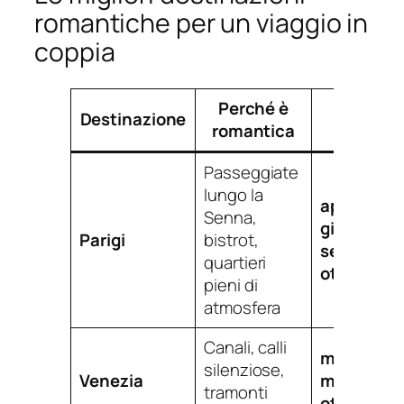
romantiche per un viaggio in
coppia
Perché è
Periodo
Destinazione
romantica
migliore
Passeggiate
lungo la
aprile-
Senna,
giugno
e
Parigi
bistrot,
settembre
quartieri
ottobre
pieni di
atmosfera
Canali, calli
marzo-
silenziose,
Venezia
maggio
e
tramonti
ottobre