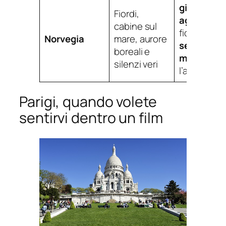
giugno-
Fiordi,
agosto
per 
cabine sul
fiordi,
Norvegia
mare, aurore
settembre
boreali e
marzo
per
silenzi veri
l’aurora
Parigi, quando volete
sentirvi dentro un film