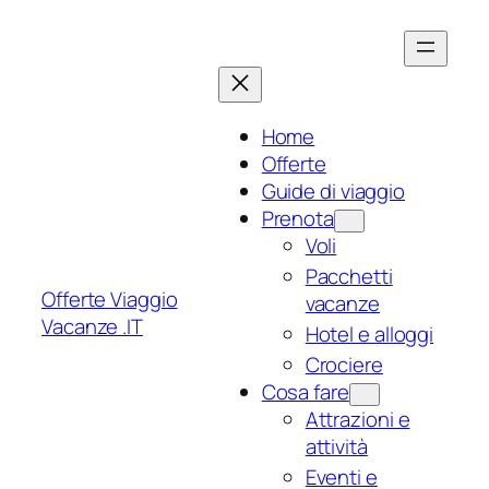
Vai
al
contenuto
Home
Offerte
Guide di viaggio
Prenota
Voli
Pacchetti
Offerte Viaggio
vacanze
Vacanze .IT
Hotel e alloggi
Crociere
Cosa fare
Attrazioni e
attività
Eventi e