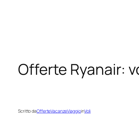
Offerte Ryanair: vo
Scritto da
OfferteVacanzeViaggio
in
Voli