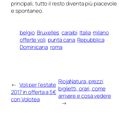
principali, tutto il resto diventa più piacevole
e spontaneo.
belgio
Bruxelles
caraibi
Italia
milano
offerte voli
punta cana
Repubblica
Dominicana
roma
RiojaNatura: prezzi
←
Voli per l’estate
biglietti, orari, come
2017 in offerta a 5€
arrivare e cosa vedere
con Volotea
→