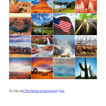
Scritto da
OfferteVacanzeViaggio
in
Voli