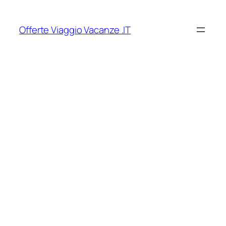
Vai
al
Offerte Viaggio Vacanze .IT
contenuto