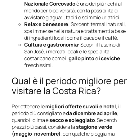
Nazionale Corcovado
è uno dei più ricchi al
mondo per biodiversità, con la possibilità di
avvistare giaguari, tapiri e scimmie urlatrici.
Relax e benessere
: Sorgenti termali naturali,
spa immerse nella natura e trattamenti a base
di ingredienti locali come il cacao e il caffè.
Cultura e gastronomia
: Scopri il fascino di
San José, i mercati locali e le specialità
costaricane come il
gallo pinto
e i
ceviche
freschissimi.
Qual è il periodo migliore per
visitare la Costa Rica?
Per ottenere le
migliori offerte su voli e hotel
, il
periodo più consigliato è
da dicembre ad aprile
,
quando il clima è
secco e soleggiato
. Se cerchi
prezzi più bassi, considera la
stagione verde
(maggio-novembre)
, con qualche pioggia ma