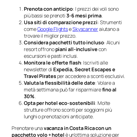
Prenota con anticipo
: I prezzi dei voli sono
più bassi se prenoti
3-6 mesi prima
.
Usa siti di comparazione prezzi
: Strumenti
come
Google Flights
e
Skyscanner
aiutano a
trovare il miglior prezzo.
Considera pacchetti tutto incluso
: Alcuni
resort offrono
piani all-inclusive
con
escursioni e pasti inclusi.
Monitora le offerte flash
: Iscriviti alle
newsletter di
Expedia, Secret Escapes e
Travel Pirates
per accedere a sconti esclusivi.
Valuta la flessibilità delle date
: Volare a
metà settimana può far risparmiare
fino al
30%
.
Opta per hotel eco-sostenibili
: Molte
strutture offrono sconti per soggiorni più
lunghi o prenotazioni anticipate.
Prenotare una
vacanza in Costa Rica con un
pacchetto volo + hotel
è un’ottima soluzione per