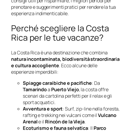
consigli utili per risparmiare, i migliori periodi per
prenotare e suggerimenti pratici per rendere la tua
esperienza indimenticabile.
Perché scegliere la Costa
Rica per le tue vacanze?
La Costa Rica è una destinazione che combina
natura incontaminata, biodiversità straordinaria
e cultura accogliente
. Ecco alcune delle
esperienze imperdibili:
Spiagge caraibiche e pacifiche
: Da
Tamarindo
a
Puerto Viejo
, la costa offre
scenari da cartolina perfetti per il relax e gli
sport acquatici.
Avventura e sport
: Surf, zip-line nella foresta,
rafting e trekking nei vulcani come il
Vulcano
Arenal
e il
Rincón de la Vieja
.
Ecoturismo e fauna selvatica
: Il
Parco