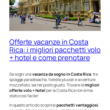
Offerte vacanze in Costa
Rica: i migliori pacchetti volo
+ hotel e come prenotare
Se sogni una
vacanza da sogno in Costa Rica
, tra
spiagge paradisiache, foreste pluviali e avventure
mozzafiato, sei nel posto giusto. Trovare le
migliori
offerte volo + hotel
per la Costa Rica non è mai
stato così facile!
In questo articolo scoprirai
pacchetti vantaggiosi
,