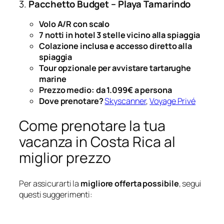
3.
Pacchetto Budget – Playa Tamarindo
Volo A/R con scalo
7 notti in hotel 3 stelle vicino alla spiaggia
Colazione inclusa e accesso diretto alla
spiaggia
Tour opzionale per avvistare tartarughe
marine
Prezzo medio: da 1.099€ a persona
Dove prenotare?
Skyscanner
,
Voyage Privé
Come prenotare la tua
vacanza in Costa Rica al
miglior prezzo
Per assicurarti la
migliore offerta possibile
, segui
questi suggerimenti: