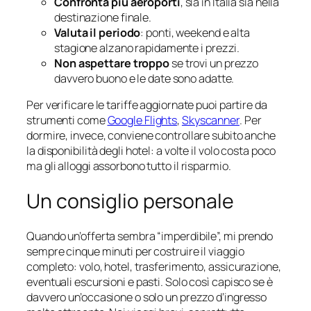
Confronta più aeroporti
, sia in Italia sia nella
destinazione finale.
Valuta il periodo
: ponti, weekend e alta
stagione alzano rapidamente i prezzi.
Non aspettare troppo
se trovi un prezzo
davvero buono e le date sono adatte.
Per verificare le tariffe aggiornate puoi partire da
strumenti come
Google Flights
,
Skyscanner
. Per
dormire, invece, conviene controllare subito anche
la disponibilità degli hotel: a volte il volo costa poco
ma gli alloggi assorbono tutto il risparmio.
Un consiglio personale
Quando un’offerta sembra “imperdibile”, mi prendo
sempre cinque minuti per costruire il viaggio
completo: volo, hotel, trasferimento, assicurazione,
eventuali escursioni e pasti. Solo così capisco se è
davvero un’occasione o solo un prezzo d’ingresso