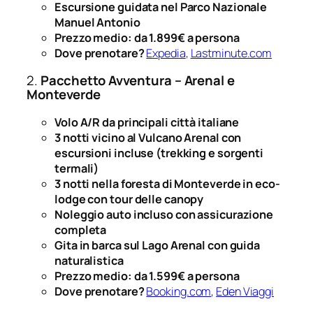
Escursione guidata nel Parco Nazionale
Manuel Antonio
Prezzo medio: da 1.899€ a persona
Dove prenotare?
Expedia
,
Lastminute.com
2.
Pacchetto Avventura – Arenal e
Monteverde
Volo A/R da principali città italiane
3 notti vicino al Vulcano Arenal con
escursioni incluse (trekking e sorgenti
termali)
3 notti nella foresta di Monteverde in eco-
lodge con tour delle canopy
Noleggio auto incluso con assicurazione
completa
Gita in barca sul Lago Arenal con guida
naturalistica
Prezzo medio: da 1.599€ a persona
Dove prenotare?
Booking.com
,
Eden Viaggi