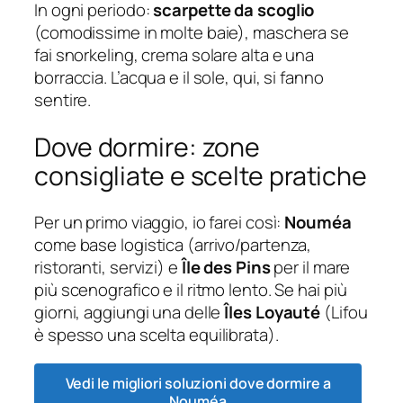
In ogni periodo:
scarpette da scoglio
(comodissime in molte baie), maschera se
fai snorkeling, crema solare alta e una
borraccia. L’acqua e il sole, qui, si fanno
sentire.
Dove dormire: zone
consigliate e scelte pratiche
Per un primo viaggio, io farei così:
Nouméa
come base logistica (arrivo/partenza,
ristoranti, servizi) e
Île des Pins
per il mare
più scenografico e il ritmo lento. Se hai più
giorni, aggiungi una delle
Îles Loyauté
(Lifou
è spesso una scelta equilibrata).
Vedi le migliori soluzioni dove dormire a
Nouméa