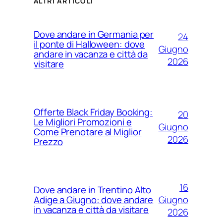
ALTRI ARTICOLI
Dove andare in Germania per
24
il ponte di Halloween: dove
Giugno
andare in vacanza e città da
2026
visitare
Offerte Black Friday Booking:
20
Le Migliori Promozioni e
Giugno
Come Prenotare al Miglior
2026
Prezzo
16
Dove andare in Trentino Alto
Giugno
Adige a Giugno: dove andare
in vacanza e città da visitare
2026