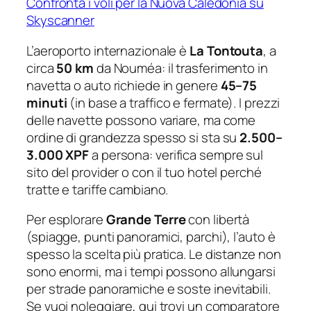
Confronta i voli per la Nuova Caledonia su
Skyscanner
L’aeroporto internazionale è
La Tontouta
, a
circa
50 km
da Nouméa: il trasferimento in
navetta o auto richiede in genere
45–75
minuti
(in base a traffico e fermate). I prezzi
delle navette possono variare, ma come
ordine di grandezza spesso si sta su
2.500–
3.000 XPF
a persona: verifica sempre sul
sito del provider o con il tuo hotel perché
tratte e tariffe cambiano.
Per esplorare
Grande Terre
con libertà
(spiagge, punti panoramici, parchi), l’auto è
spesso la scelta più pratica. Le distanze non
sono enormi, ma i tempi possono allungarsi
per strade panoramiche e soste inevitabili.
Se vuoi noleggiare, qui trovi un comparatore