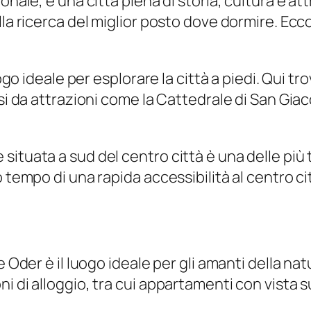
nale, è una città piena di storia, cultura e att
lla ricerca del miglior posto dove dormire. Ecco
uogo ideale per esplorare la città a piedi. Qui 
si da attrazioni come la Cattedrale di San Giac
ituata a sud del centro città è una delle più tr
 tempo di una rapida accessibilità al centro ci
 Oder è il luogo ideale per gli amanti della natu
i di alloggio, tra cui appartamenti con vista 