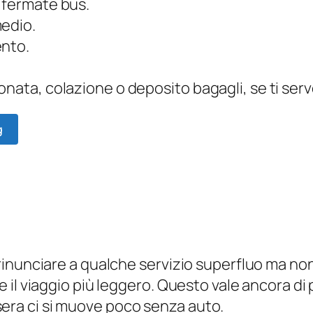
 fermate bus.
medio.
ento.
onata, colazione o deposito bagagli, se ti ser
g
inunciare a qualche servizio superfluo ma non 
l viaggio più leggero. Questo vale ancora di pi
a sera ci si muove poco senza auto.