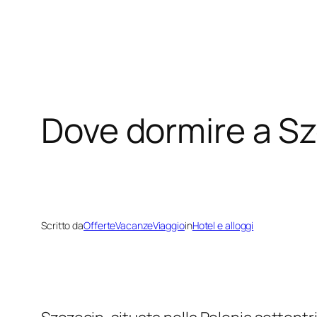
Dove dormire a Sz
Scritto da
OfferteVacanzeViaggio
in
Hotel e alloggi