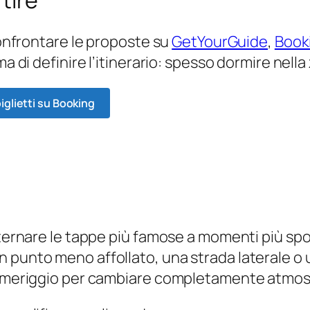
tire
 confrontare le proposte su
GetYourGuide
,
Book
ma di definire l’itinerario: spesso dormire nell
iglietti su Booking
lternare le tappe più famose a momenti più spo
 punto meno affollato, una strada laterale o u
 pomeriggio per cambiare completamente atmos