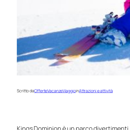
Scritto da
OfferteVacanzeViaggio
in
Attrazioni e attività
Kings Dominion è un parco divertimenti 