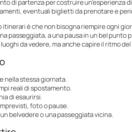
 di partenza per costruire un’esperienza di v
menti, eventuali biglietti da prenotare e perio
inerari è che non bisogna riempire ogni giorna
na passeggiata, a una pausa in un bel punto 
” luoghi da vedere, ma anche capire il ritmo del
io
e nella stessa giornata.
empi reali di spostamento.
ia di esaurirsi.
imprevisti, foto o pause.
, un belvedere o una passeggiata vicina.