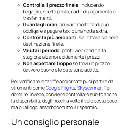
Controlla il prezzo finale
, includendo
bagaglio, scelta posto, carte di pagamento e
trasferimenti.
Guarda gli orari
: arrivare molto tardi può
obbligare a pagare taxi o una notte extra.
Confronta più aeroporti
, sia in Italia sia nella
destinazione finale.
Valuta il periodo
: ponti, weekend e alta
stagione alzano rapidamente i prezzi.
Non aspettare troppo
se trovi un prezzo
davvero buono e le date sono adatte.
Per verificare le tariffe aggiornate puoi partire da
strumenti come
Google Flights
,
Skyscanner
. Per
dormire, invece, conviene controllare subito anche
la disponibilità degli hotel: a volte il volo costa poco
ma gli alloggi assorbono tutto il risparmio.
Un consiglio personale