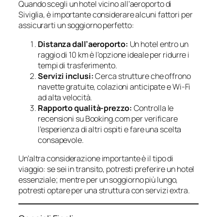
Quando scegli un hotel vicino all’aeroporto di
Siviglia, è importante considerare alcuni fattori per
assicurarti un soggiorno perfetto:
Distanza dall’aeroporto:
Un hotel entro un
raggio di 10 km è l’opzione ideale per ridurre i
tempi di trasferimento.
Servizi inclusi:
Cerca strutture che offrono
navette gratuite, colazioni anticipate e Wi-Fi
ad alta velocità.
Rapporto qualità-prezzo:
Controlla le
recensioni su Booking.com per verificare
l’esperienza di altri ospiti e fare una scelta
consapevole.
Un’altra considerazione importante è il tipo di
viaggio: se sei in transito, potresti preferire un hotel
essenziale; mentre per un soggiorno più lungo,
potresti optare per una struttura con servizi extra.