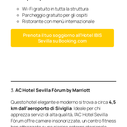
Wi-Fi gratuito in tutta la struttura
Parcheggio gratuito per gli ospiti
Ristorante con menù internazionale
Prenota il tuo soggiorno all’Hotel IBIS
Sevilla su Booking.com
3.
AC Hotel Sevilla Fòrum by Marriott
Questo hotel elegante e moderno si trova a circa
4,5
km dall’aeroporto di Siviglia
. Ideale per chi
apprezza servizi di alta qualità, l’AC Hotel Sevilla
Fòrum offre camere insonorizzate, un centro fitness
ben attrezzato e una piscina esterna stagionale