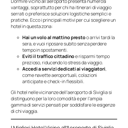
Dormire vicino all’aeroporto presenta numerosi
vantaggi, soprattutto per chi ha itinerari di viaggio
serrati o preferisce soluzioni logistiche semplici e
pratiche. Ecco i principali motivi per cui scegliere un
hotel in questa zona:
Hai un volo al mattino presto
o arrivi tardi la
sera, e vuoi riposare subito senza perdere
tempo in spostamenti.
Eviti il traffico cittadino
e risparmi tempo
prezioso, riducendo lo stress da viaggio.
Accedi a servizi dedicati ai viaggiatori
,
come navette aeroportuali, colazioni
anticipate e check-in flessibili.
Gli hotel nelle vicinanze dell’aeroporto di Siviglia si
distinguono per la loro comodità e per l’ampia
gamma di servizi pensati per soddisfare le esigenze
di chi viaggia.
I Migliori Hotel Vicino all’Aeroporto di Siviglia