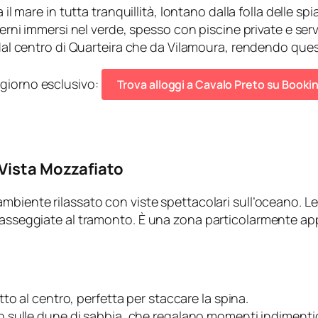
 il mare in tutta tranquillità, lontano dalla folla delle spi
rni immersi nel verde, spesso con piscine private e servi
 dal centro di Quarteira che da Vilamoura, rendendo quest
ggiorno esclusivo:
Trova alloggi a Cavalo Preto su Book
 Vista Mozzafiato
ambiente rilassato con viste spettacolari sull’oceano. 
passeggiate al tramonto. È una zona particolarmente appr
to al centro, perfetta per staccare la spina.
o sulle dune di sabbia, che regalano momenti indimentic