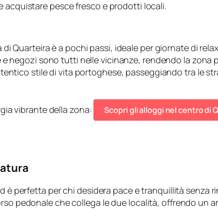
 acquistare pesce fresco e prodotti locali.
 di Quarteira è a pochi passi, ideale per giornate di relax 
 e negozi sono tutti nelle vicinanze, rendendo la zona p
autentico stile di vita portoghese, passeggiando tra le st
rgia vibrante della zona:
Scopri gli alloggi nel centro d
Natura
d è perfetta per chi desidera pace e tranquillità senza r
rso pedonale che collega le due località, offrendo un am