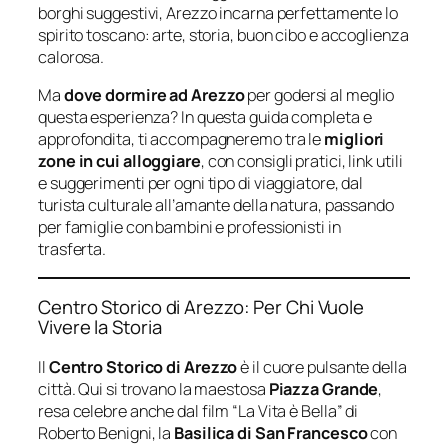
borghi suggestivi, Arezzo incarna perfettamente lo
spirito toscano: arte, storia, buon cibo e accoglienza
calorosa.
Ma
dove dormire ad Arezzo
per godersi al meglio
questa esperienza? In questa guida completa e
approfondita, ti accompagneremo tra le
migliori
zone in cui alloggiare
, con consigli pratici, link utili
e suggerimenti per ogni tipo di viaggiatore, dal
turista culturale all’amante della natura, passando
per famiglie con bambini e professionisti in
trasferta.
Centro Storico di Arezzo: Per Chi Vuole
Vivere la Storia
Il
Centro Storico di Arezzo
è il cuore pulsante della
città. Qui si trovano la maestosa
Piazza Grande
,
resa celebre anche dal film “La Vita è Bella” di
Roberto Benigni, la
Basilica di San Francesco
con