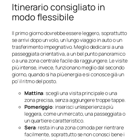
Itinerario consigliato in
modo flessibile
Il primo giorno dovrebbe essere leggero, soprattutto
se arrivi dopo un volo, un lungo viaggio in auto o un
trasferimento impegnativo. Meglio dedicarsi a una
passeggiata orientativa, a un bel punto panoramico
o a una zona centrale facile da raggiungere. Le visite
più intense, invece, funzionano meglio dal secondo
giorno, quando si ha più energia e si conosce già un
po’ il ritmo del posto.
Mattina
: scegli una visita principale o una
zona precisa, senza aggiungere troppe tappe.
Pomeriggio
: inserisci un’esperienza più
leggera, come un mercato, una passeggiata o
un quartiere caratteristico.
Sera
: resta in una zona comoda per rientrare
facilmente, soprattutto se non conosci bene i