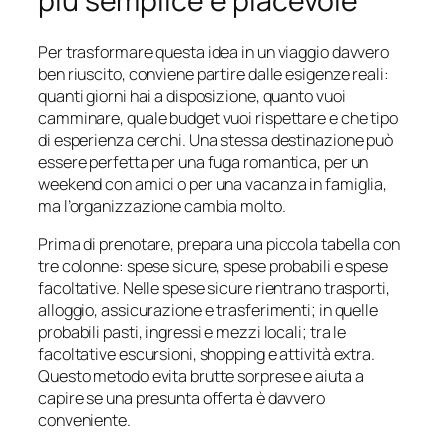
più semplice e piacevole
Per trasformare questa idea in un viaggio davvero
ben riuscito, conviene partire dalle esigenze reali:
quanti giorni hai a disposizione, quanto vuoi
camminare, quale budget vuoi rispettare e che tipo
di esperienza cerchi. Una stessa destinazione può
essere perfetta per una fuga romantica, per un
weekend con amici o per una vacanza in famiglia,
ma l’organizzazione cambia molto.
Prima di prenotare, prepara una piccola tabella con
tre colonne: spese sicure, spese probabili e spese
facoltative. Nelle spese sicure rientrano trasporti,
alloggio, assicurazione e trasferimenti; in quelle
probabili pasti, ingressi e mezzi locali; tra le
facoltative escursioni, shopping e attività extra.
Questo metodo evita brutte sorprese e aiuta a
capire se una presunta offerta è davvero
conveniente.