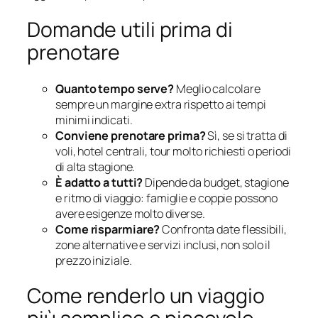
Domande utili prima di
prenotare
Quanto tempo serve?
Meglio calcolare
sempre un margine extra rispetto ai tempi
minimi indicati.
Conviene prenotare prima?
Sì, se si tratta di
voli, hotel centrali, tour molto richiesti o periodi
di alta stagione.
È adatto a tutti?
Dipende da budget, stagione
e ritmo di viaggio: famiglie e coppie possono
avere esigenze molto diverse.
Come risparmiare?
Confronta date flessibili,
zone alternative e servizi inclusi, non solo il
prezzo iniziale.
Come renderlo un viaggio