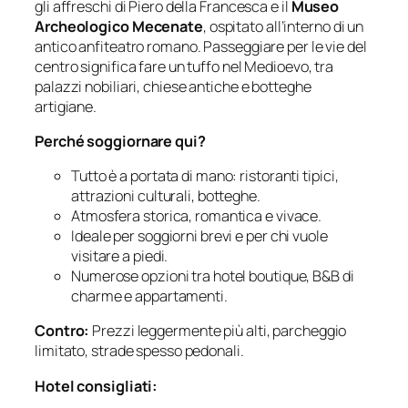
gli affreschi di Piero della Francesca e il
Museo
Archeologico Mecenate
, ospitato all’interno di un
antico anfiteatro romano. Passeggiare per le vie del
centro significa fare un tuffo nel Medioevo, tra
palazzi nobiliari, chiese antiche e botteghe
artigiane.
Perché soggiornare qui?
Tutto è a portata di mano: ristoranti tipici,
attrazioni culturali, botteghe.
Atmosfera storica, romantica e vivace.
Ideale per soggiorni brevi e per chi vuole
visitare a piedi.
Numerose opzioni tra hotel boutique, B&B di
charme e appartamenti.
Contro:
Prezzi leggermente più alti, parcheggio
limitato, strade spesso pedonali.
Hotel consigliati: