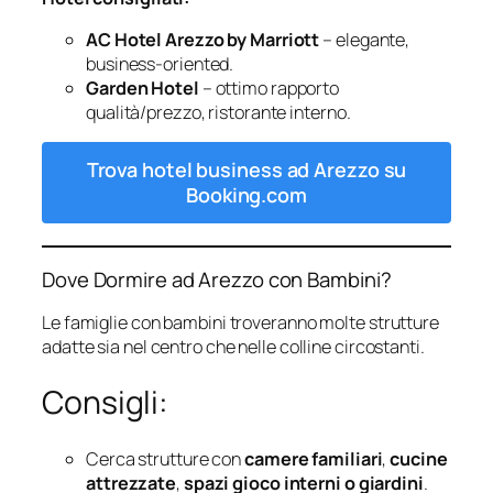
AC Hotel Arezzo by Marriott
– elegante,
business-oriented.
Garden Hotel
– ottimo rapporto
qualità/prezzo, ristorante interno.
Trova hotel business ad Arezzo su
Booking.com
Dove Dormire ad Arezzo con Bambini?
Le famiglie con bambini troveranno molte strutture
adatte sia nel centro che nelle colline circostanti.
Consigli:
Cerca strutture con
camere familiari
,
cucine
attrezzate
,
spazi gioco interni o giardini
.