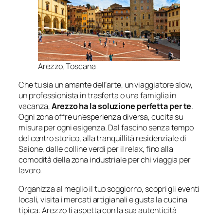
Arezzo, Toscana
Che tu sia un amante dell’arte, un viaggiatore slow,
un professionista in trasferta o una famiglia in
vacanza,
Arezzo ha la soluzione perfetta per te
.
Ogni zona offre un’esperienza diversa, cucita su
misura per ogni esigenza. Dal fascino senza tempo
del centro storico, alla tranquillità residenziale di
Saione, dalle colline verdi per il relax, fino alla
comodità della zona industriale per chi viaggia per
lavoro.
Organizza al meglio il tuo soggiorno, scopri gli eventi
locali, visita i mercati artigianali e gusta la cucina
tipica: Arezzo ti aspetta con la sua autenticità