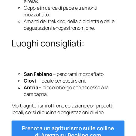
e relax.
Coppie in cerca di pace e tramonti
mozzafiato.
Amanti del trekking, della bicicletta e delle
degustazioni enogastronomiche.
Luoghi consigliati:
San Fabiano
– panorami mozzafiato.
Giovi
– ideale per escursioni.
Antria
– piccolo borgo con accesso alla
campagna.
Molti agriturismi offrono colazione con prodotti
locali, corsi di cucina e degustazioni di vino.
Prenota un agriturismo sulle colline
di Arezzo su Booking.com