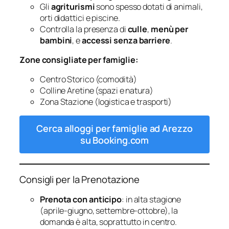
Gli
agriturismi
sono spesso dotati di animali,
orti didattici e piscine.
Controlla la presenza di
culle
,
menù per
bambini
, e
accessi senza barriere
.
Zone consigliate per famiglie:
Centro Storico (comodità)
Colline Aretine (spazi e natura)
Zona Stazione (logistica e trasporti)
Cerca alloggi per famiglie ad Arezzo
su Booking.com
Consigli per la Prenotazione
Prenota con anticipo
: in alta stagione
(aprile-giugno, settembre-ottobre), la
domanda è alta, soprattutto in centro.