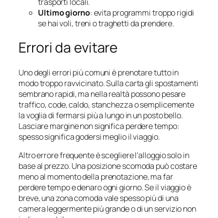
trasporti locali.
Ultimo giorno
: evita programmi troppo rigidi
se hai voli, treni o traghetti da prendere.
Errori da evitare
Uno degli errori più comuni è prenotare tutto in
modo troppo ravvicinato. Sulla carta gli spostamenti
sembrano rapidi, ma nella realtà possono pesare
traffico, code, caldo, stanchezza o semplicemente
la voglia di fermarsi più a lungo in un posto bello.
Lasciare margine non significa perdere tempo:
spesso significa godersi meglio il viaggio.
Altro errore frequente è scegliere l’alloggio solo in
base al prezzo. Una posizione scomoda può costare
meno al momento della prenotazione, ma far
perdere tempo e denaro ogni giorno. Se il viaggio è
breve, una zona comoda vale spesso più di una
camera leggermente più grande o di un servizio non