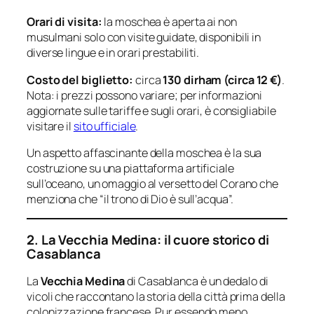
Orari di visita:
la moschea è aperta ai non
musulmani solo con visite guidate, disponibili in
diverse lingue e in orari prestabiliti.
Costo del biglietto:
circa
130 dirham (circa 12 €)
.
Nota: i prezzi possono variare; per informazioni
aggiornate sulle tariffe e sugli orari, è consigliabile
visitare il
sito ufficiale
.
Un aspetto affascinante della moschea è la sua
costruzione su una piattaforma artificiale
sull’oceano, un omaggio al versetto del Corano che
menziona che “il trono di Dio è sull’acqua”.
2. La Vecchia Medina: il cuore storico di
Casablanca
La
Vecchia Medina
di Casablanca è un dedalo di
vicoli che raccontano la storia della città prima della
colonizzazione francese. Pur essendo meno