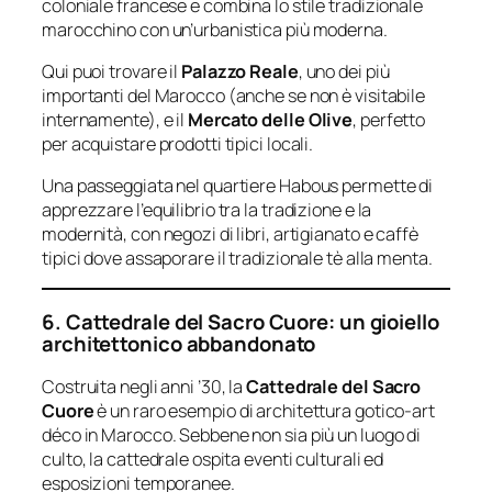
coloniale francese e combina lo stile tradizionale
marocchino con un’urbanistica più moderna.
Qui puoi trovare il
Palazzo Reale
, uno dei più
importanti del Marocco (anche se non è visitabile
internamente), e il
Mercato delle Olive
, perfetto
per acquistare prodotti tipici locali.
Una passeggiata nel quartiere Habous permette di
apprezzare l’equilibrio tra la tradizione e la
modernità, con negozi di libri, artigianato e caffè
tipici dove assaporare il tradizionale tè alla menta.
6. Cattedrale del Sacro Cuore: un gioiello
architettonico abbandonato
Costruita negli anni ’30, la
Cattedrale del Sacro
Cuore
è un raro esempio di architettura gotico-art
déco in Marocco. Sebbene non sia più un luogo di
culto, la cattedrale ospita eventi culturali ed
esposizioni temporanee.