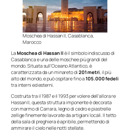
Moschea di Hassan II, Casablanca,
Marocco
La
Moschea di Hassan II
è il simbolo indiscusso di
Casablanca e una delle moschee più grandi del
mondo. Situata sull’Oceano Atlantico, è
caratterizzata da un minareto di
201 metri
, il più
alto del mondo, e può ospitare fino a
105.000 fedeli
tra interni ed esterni.
Costruita tra il 1987 e il 1993 per volere dell’allora re
Hassan II, questa struttura imponente è decorata
con marmo di Carrara, legno di cedro e piastrelle
zellige finemente lavorate da artigiani locali. Il tetto
della sala di preghiera è apribile, permettendo di
ammirare il cielo nelle notti stellate.