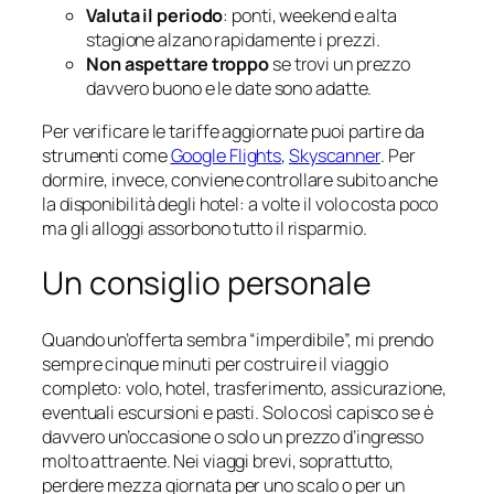
Valuta il periodo
: ponti, weekend e alta
stagione alzano rapidamente i prezzi.
Non aspettare troppo
se trovi un prezzo
davvero buono e le date sono adatte.
Per verificare le tariffe aggiornate puoi partire da
strumenti come
Google Flights
,
Skyscanner
. Per
dormire, invece, conviene controllare subito anche
la disponibilità degli hotel: a volte il volo costa poco
ma gli alloggi assorbono tutto il risparmio.
Un consiglio personale
Quando un’offerta sembra “imperdibile”, mi prendo
sempre cinque minuti per costruire il viaggio
completo: volo, hotel, trasferimento, assicurazione,
eventuali escursioni e pasti. Solo così capisco se è
davvero un’occasione o solo un prezzo d’ingresso
molto attraente. Nei viaggi brevi, soprattutto,
perdere mezza giornata per uno scalo o per un