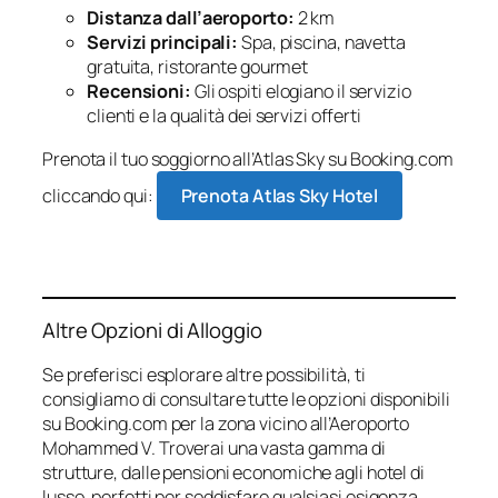
Distanza dall’aeroporto:
2 km
Servizi principali:
Spa, piscina, navetta
gratuita, ristorante gourmet
Recensioni:
Gli ospiti elogiano il servizio
clienti e la qualità dei servizi offerti
Prenota il tuo soggiorno all’Atlas Sky su Booking.com
cliccando qui:
Prenota Atlas Sky Hotel
Altre Opzioni di Alloggio
Se preferisci esplorare altre possibilità, ti
consigliamo di consultare tutte le opzioni disponibili
su Booking.com per la zona vicino all’Aeroporto
Mohammed V. Troverai una vasta gamma di
strutture, dalle pensioni economiche agli hotel di
lusso, perfetti per soddisfare qualsiasi esigenza.