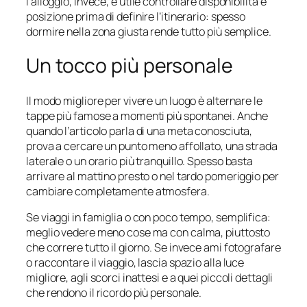
l’alloggio, invece, è utile controllare disponibilità e
posizione prima di definire l’itinerario: spesso
dormire nella zona giusta rende tutto più semplice.
Un tocco più personale
Il modo migliore per vivere un luogo è alternare le
tappe più famose a momenti più spontanei. Anche
quando l’articolo parla di una meta conosciuta,
prova a cercare un punto meno affollato, una strada
laterale o un orario più tranquillo. Spesso basta
arrivare al mattino presto o nel tardo pomeriggio per
cambiare completamente atmosfera.
Se viaggi in famiglia o con poco tempo, semplifica:
meglio vedere meno cose ma con calma, piuttosto
che correre tutto il giorno. Se invece ami fotografare
o raccontare il viaggio, lascia spazio alla luce
migliore, agli scorci inattesi e a quei piccoli dettagli
che rendono il ricordo più personale.