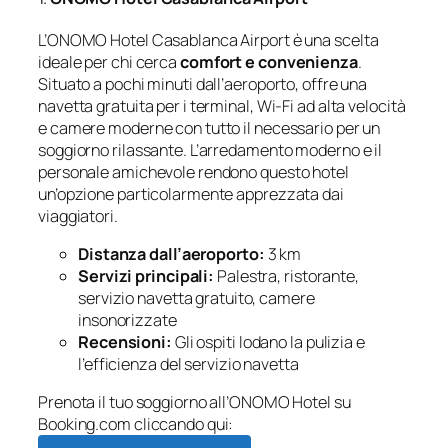
L’ONOMO Hotel Casablanca Airport è una scelta
ideale per chi cerca
comfort e convenienza
.
Situato a pochi minuti dall’aeroporto, offre una
navetta gratuita per i terminal, Wi-Fi ad alta velocità
e camere moderne con tutto il necessario per un
soggiorno rilassante. L’arredamento moderno e il
personale amichevole rendono questo hotel
un’opzione particolarmente apprezzata dai
viaggiatori.
Distanza dall’aeroporto:
3 km
Servizi principali:
Palestra, ristorante,
servizio navetta gratuito, camere
insonorizzate
Recensioni:
Gli ospiti lodano la pulizia e
l’efficienza del servizio navetta
Prenota il tuo soggiorno all’ONOMO Hotel su
Booking.com cliccando qui: