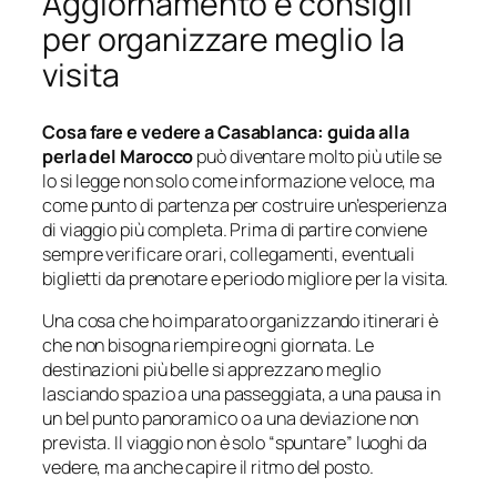
Aggiornamento e consigli
per organizzare meglio la
visita
Cosa fare e vedere a Casablanca: guida alla
perla del Marocco
può diventare molto più utile se
lo si legge non solo come informazione veloce, ma
come punto di partenza per costruire un’esperienza
di viaggio più completa. Prima di partire conviene
sempre verificare orari, collegamenti, eventuali
biglietti da prenotare e periodo migliore per la visita.
Una cosa che ho imparato organizzando itinerari è
che non bisogna riempire ogni giornata. Le
destinazioni più belle si apprezzano meglio
lasciando spazio a una passeggiata, a una pausa in
un bel punto panoramico o a una deviazione non
prevista. Il viaggio non è solo “spuntare” luoghi da
vedere, ma anche capire il ritmo del posto.