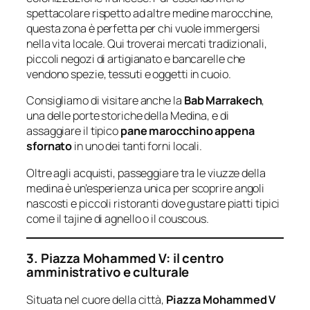
spettacolare rispetto ad altre medine marocchine,
questa zona è perfetta per chi vuole immergersi
nella vita locale. Qui troverai mercati tradizionali,
piccoli negozi di artigianato e bancarelle che
vendono spezie, tessuti e oggetti in cuoio.
Consigliamo di visitare anche la
Bab Marrakech
,
una delle porte storiche della Medina, e di
assaggiare il tipico
pane marocchino appena
sfornato
in uno dei tanti forni locali.
Oltre agli acquisti, passeggiare tra le viuzze della
medina è un’esperienza unica per scoprire angoli
nascosti e piccoli ristoranti dove gustare piatti tipici
come il tajine di agnello o il couscous.
3. Piazza Mohammed V: il centro
amministrativo e culturale
Situata nel cuore della città,
Piazza Mohammed V