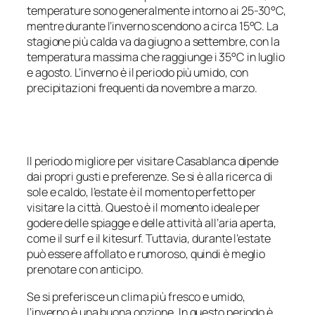
temperature sono generalmente intorno ai 25-30°C,
mentre durante l’inverno scendono a circa 15°C. La
stagione più calda va da giugno a settembre, con la
temperatura massima che raggiunge i 35°C in luglio
e agosto. L’inverno è il periodo più umido, con
precipitazioni frequenti da novembre a marzo.
Il periodo migliore per visitare Casablanca dipende
dai propri gusti e preferenze. Se si è alla ricerca di
sole e caldo, l’estate è il momento perfetto per
visitare la città. Questo è il momento ideale per
godere delle spiagge e delle attività all’aria aperta,
come il surf e il kitesurf. Tuttavia, durante l’estate
può essere affollato e rumoroso, quindi è meglio
prenotare con anticipo.
Se si preferisce un clima più fresco e umido,
l’inverno è una buona opzione. In questo periodo è