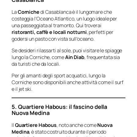
La
Corniche
di Casablanca è il lungomare che
costeggia l’Oceano Atlantico, un luogo ideale per
una passeggiata al tramonto. Qui troverai
ristoranti, caffè e locali notturni
, perfetti per
godersi un pasto con vista sull’oceano.
Se desideri rilassarti al sole, puoi visitare le spiagge
lungo la Corniche, come
Ain Diab
, frequentata sia
da turisti che da locali.
Per gli amanti degli sport acquatici, lungo la
Corniche sono disponibili anche attività come il surf
e il jet ski.
5. Quartiere Habous: il fascino della
Nuova Medina
Il
Quartiere Habous
, noto anche come
Nuova
Medina
, è stato costruito durante il periodo