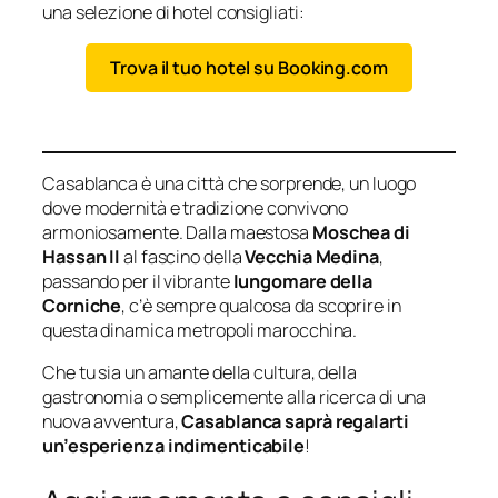
una selezione di hotel consigliati:
Trova il tuo hotel su Booking.com
Casablanca è una città che sorprende, un luogo
dove modernità e tradizione convivono
armoniosamente. Dalla maestosa
Moschea di
Hassan II
al fascino della
Vecchia Medina
,
passando per il vibrante
lungomare della
Corniche
, c’è sempre qualcosa da scoprire in
questa dinamica metropoli marocchina.
Che tu sia un amante della cultura, della
gastronomia o semplicemente alla ricerca di una
nuova avventura,
Casablanca saprà regalarti
un’esperienza indimenticabile
!